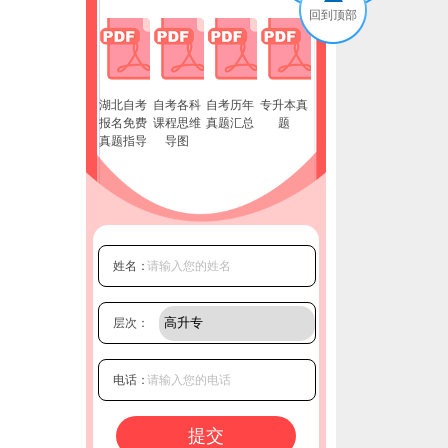
回到顶部
湖北自考
自考各科
自考历年
专升本真
报名免费
课程思维
真题汇总
题
真题指导
导图
姓名：
层次：
电话：