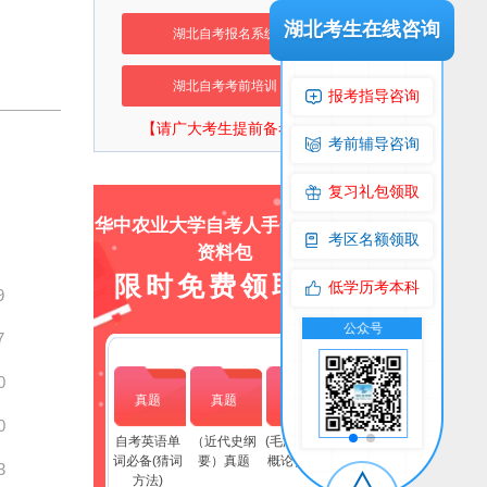
湖北考生在线咨询
湖北自考报名系统
湖北自考考前培训
报考指导咨询
【请广大考生提前备考】
考前辅导咨询
复习礼包领取
华中农业大学自考人手一份上岸
考区名额领取
资料包
限时免费领取！
低学历考本科
9
流群
公众号
交流群
公众号
7
0
真题
真题
真题
0
自考英语单
（近代史纲
(毛泽东思想
词必备(猜词
要）真题
概论）真题
3
方法)