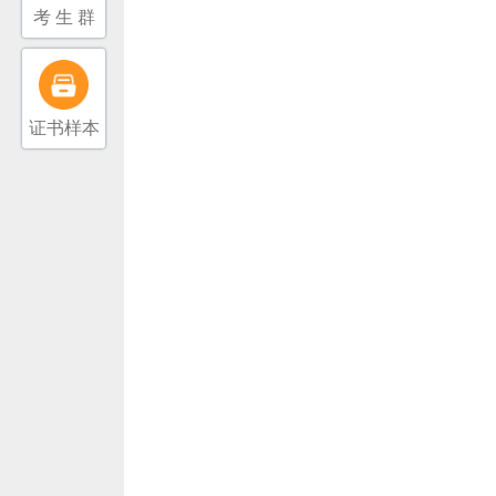
考 生 群
证书样本