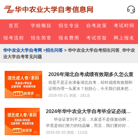
首页
学校概括
招生专业
自考政策
考试时间
报考流程
招生简章
报名费用
考试答疑
网上报名
华中农业大学自考网
>
招生问答
> 华中农业大学自考招生问答_华中农
业大学自考常见问题
2026年湖北自考成绩有效期多久怎么查
你是不是正在准备湖北自考，却对成绩有效期和
证明办理一头雾水？别担心，今天我们就来把这
些问题聊清楚，让你备考路上更安心。很多湖北
2026-05-21 浏览：181次
的上班族都关心，自己辛辛苦苦考过的科目，成
绩会不会过期作废呢？关于湖北自考......
2024年华中农业大学自考毕业证必须买封皮吗？能给朋友借用吗？
毕业证拿到手之后，大家是不是很激动啊，
毕竟是咱们努力的结晶嘛，而且，我们要好好保
管它，以后有大用处呢。所以，2024年华中农业
2026-05-20 浏览：112次
大学自考毕业证必须买封皮吗？能给朋友借用