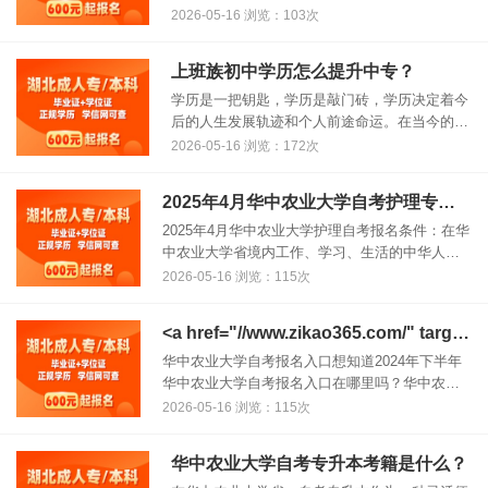
师资格条例》和《〈教师资格条例〉实施办
2026-05-16 浏览：103次
法》，现将相关事项公告如下：一、认定范围未
达到国家法定退休年龄的中国公民，......
上班族初中学历怎么提升中专？
学历是一把钥匙，学历是敲门砖，学历决定着今
后的人生发展轨迹和个人前途命运。在当今的社
会上成人高考越发热门，下面本小编为大家解答
2026-05-16 浏览：172次
一下关于成人高考相关信息，希望对大家有所帮
助!高效备考自考，小编推荐自考备......
2025年4月华中农业大学自考护理专科报名条件
2025年4月华中农业大学护理自考报名条件：在华
中农业大学省境内工作、学习、生活的中华人民
共和国公民，均可报名参加华中农业大学自考专
2026-05-16 浏览：115次
科专业。报名参加自学考试本科层次专业学习的
考生须已经取得国家承认的各......
<a href="//www.zikao365.com/" target="_blank" class="logo fl"><img src="https://www.zikao365.com/images/index2020/logo.png" alt="自考365-自考学历培训"></a>
华中农业大学自考报名入口想知道2024年下半年
华中农业大学自考报名入口在哪里吗？华中农业
大学省高等教育自学考试官方网站是您获取报名
2026-05-16 浏览：115次
信息的官方渠道。您可以在华中农业大学省高等
教育自学考试考生服务平台（h......
华中农业大学自考专升本考籍是什么？