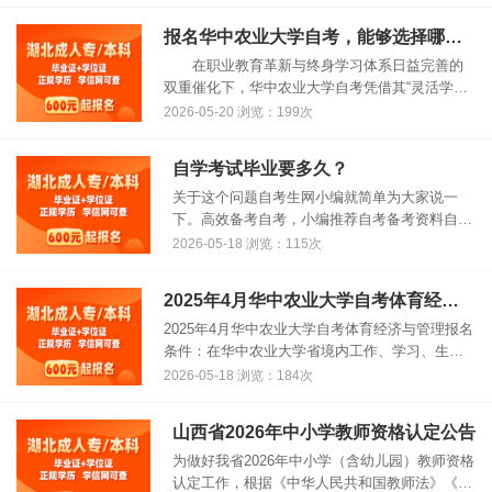
吗？ 2024年华中农业大学......
报名华中农业大学自考，能够选择哪些院校及对应的专业呢？
在职业教育革新与终身学习体系日益完善的
双重催化下，华中农业大学自考凭借其“灵活学习
期限+高认可度”的特点，成为了职场人士学历进
2026-05-20 浏览：199次
阶的首选途径。随着华中师范大学等知名学府不
断优化自考专业设置，如“智能......
自学考试毕业要多久？
关于这个问题自考生网小编就简单为大家说一
下。高效备考自考，小编推荐自考备考资料自学
考试是成人教育三种学历形式中唯一一个可以自
2026-05-18 浏览：115次
己控制毕业时间的学历形式,毕业时间一般在1.5
至2年,但没有固定毕业时间限制......
2025年4月华中农业大学自考体育经济与管理(26年停考)本科报名条件
2025年4月华中农业大学自考体育经济与管理报名
条件：在华中农业大学省境内工作、学习、生活
的中华人民共和国公民，均可报名参加华中农业
2026-05-18 浏览：184次
大学自考专科专业。报名参加自学考试本科层次
专业学习的考生须已经取得国......
山西省2026年中小学教师资格认定公告
为做好我省2026年中小学（含幼儿园）教师资格
认定工作，根据《中华人民共和国教师法》《教