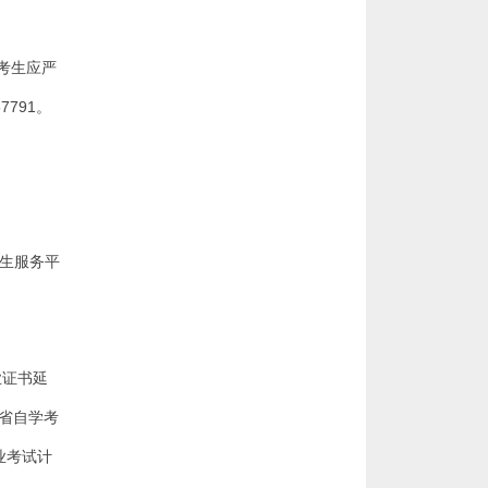
考生应严
791。
考生服务平
业证书延
北省自学考
业考试计