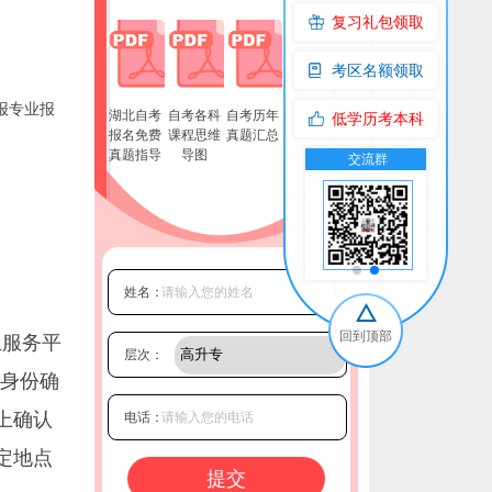
复习礼包领取
考区名额领取
报专业报
湖北自考
自考各科
自考历年
专升本真
低学历考本科
报名免费
课程思维
真题汇总
题
真题指导
导图
交流群
公众号
交流群
公
姓名：
回到顶部
生服务平
层次：
和身份确
网上确认
电话：
定地点