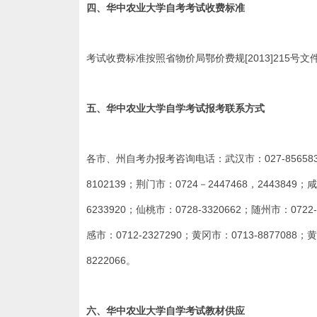
四、
华中农业大学
自考
考试收费标准
考试收费标准按照省物价局鄂价费规[2013]215号文
五、
华中农业大学
自学考试
报考联系方式
各市、州自考办报考咨询电话：武汉市：027-85658321；
8102139；荆门市：0724－2447468，2443849；咸
6233920；仙桃市：0728-3320662；随州市：0722-
感市：0712-2327290；黄冈市：0713-8877088；黄
8222066。
六、
华中农业大学
自学考试
教材供应