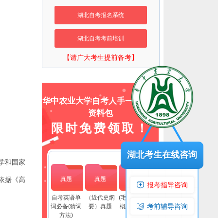
湖北自考报名系统
湖北自考考前培训
【请广大考生提前备考】
华中农业大学自考人手一份上岸
资料包
限时免费领取！
湖北考生在线咨询
学和国家
依据《高
真题
真题
真题
报考指导咨询
自考英语单
（近代史纲
(毛泽东思想
考前辅导咨询
词必备(猜词
要）真题
概论）真题
方法)