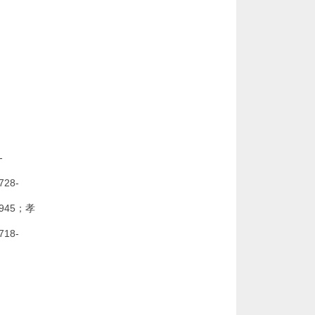
-
28-
6945；孝
18-