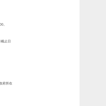
00。
考截止日
政府所在