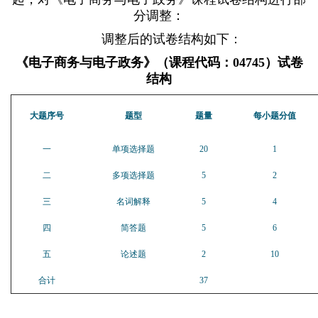
分调整：
调整后的试卷结构如下：
《电子商务与电子政务》（课程代码：
04745
）试卷
结构
大题序号
题型
题量
每小题分值
一
单项选择题
20
1
二
多项选择题
5
2
三
名词解释
5
4
四
简答题
5
6
五
论述题
2
10
合计
37