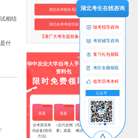
湖北考生在线咨询
湖北自考报名系统
试相结
湖北自考考前培训
报考指导咨询
【请广大考生提前备考】
考前辅导咨询
是什
复习礼包领取
华中农业大学自考人手一份上岸
考区名额领取
资料包
限时免费领取！
低学历考本科
交流群
公众号
交流群
真题
真题
真题
自考英语单
（近代史纲
(毛泽东思想
2
词必备(猜词
要）真题
概论）真题
方法)