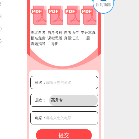
5
回到顶部
3
0
湖北自考
自考各科
自考历年
专升本真
报名免费
课程思维
真题汇总
题
6
真题指导
导图
姓名：
层次：
电话：