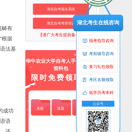
湖北自考报名系统
湖北考生在线咨询
湖北自考考前培训
范畴有
【请广大考生提前备考】
”根据
报考指导咨询
语法基
考前辅导咨询
华中农业大学自考人手一份上岸
复习礼包领取
资料包
限时免费领取！
考区名额领取
低学历考本科
流群
公众号
交流群
公众号
真题
真题
真题
的成功
自考英语单
（近代史纲
(毛泽东思想
英语语
词必备(猜词
要）真题
概论）真题
方法)
”。还