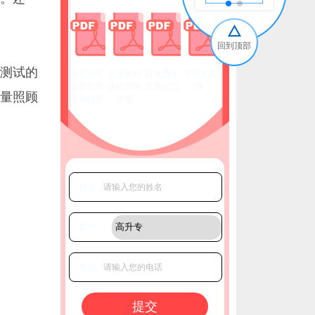
回到顶部
测试的
湖北自考
自考各科
自考历年
专升本真
报名免费
课程思维
真题汇总
题
量照顾
真题指导
导图
姓名：
层次：
电话：