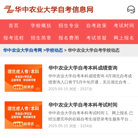
首页
学校概括
招生专业
自考政策
考试时间
报考流程
招生简章
报名费用
考试答疑
网上报名
华中农业大学自考网
>
学校动态
> 华中农业大学自考学校动态
华中农业大学自考本科成绩查询
华中农业大学自考本科成绩查询 4月湖北自考成
绩查询入口将于5月中旬开通，关注湖北自考一
站通微信公众号，第一时间获得自考成绩，自考
2025-05-15 浏览：2537次
政策最新消息。 4月份自考成绩查询成绩入口：
http://www.hbe......
华中农业大学自考本科考试时间
华中农业大学自考本科考试时间 1、网上报名 已
经注册完毕的在籍自考生须登录考生服务平台完
成报考课程、网上缴费、查询确认报考信息等一
2025-05-15 浏览：3154次
系列流程后，视为报名成功。10月份报名时间：
8月22日-9月10日 2......