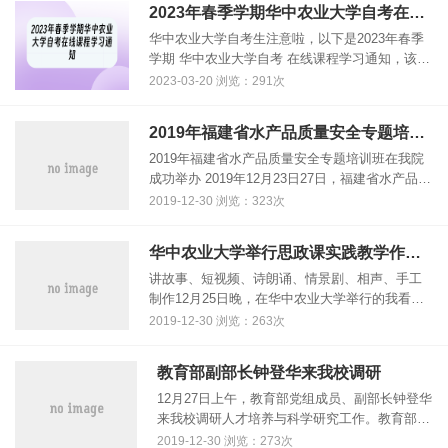
2023年春季学期华中农业大学自考在线课程学习通知
华中农业大学自考生注意啦，以下是2023年春季
学期 华中农业大学自考 在线课程学习通知，该校
的学生需要在规定时间完成相关课程。 根据学校
2023-03-20 浏览：291次
教学安排，华中农业大学将于近期开展2023年春
季学期在线课程学习......
2019年福建省水产品质量安全专题培训班在我院成功举办
2019年福建省水产品质量安全专题培训班在我院
成功举办 2019年12月23日27日，福建省水产品质
量安全专题培训班在我院成功举办。福建省海洋
2019-12-30 浏览：323次
与渔业局渔业与质量监督处处长石国和、华中农
业大学教育培训学......
华中农业大学举行思政课实践教学作品展
讲故事、短视频、诗朗诵、情景剧、相声、手工
制作12月25日晚，在华中农业大学举行的我看新
中国70年思想政治理论课实践教学作品展示活动
2019-12-30 浏览：263次
中，来自7个学院的12个小组50名学生通过丰富多
样的形式，现场展示了......
教育部副部长钟登华来我校调研
12月27日上午，教育部党组成员、副部长钟登华
来我校调研人才培养与科学研究工作。教育部高
等教育司副司长徐青森、科学技术司副司长李
2019-12-30 浏览：273次