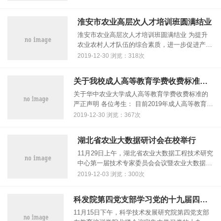
楠，湖北省教育厅副厅长黎虹，我校领导高翅、
李召虎、姚江林、廖济忠、郭刚奇......
淮安市农业高层次人才培训班圆满结业
淮安市农业高层次人才培训班圆满结业 为提升
农业农村人才队伍的综合素质，进一步促进产业
升级，大力推动江苏省淮安市现代农业高质量发
2019-12-30 浏览：318次
展，2019年12月14日-19日，中共淮安市委组织
部、淮安市农业农村局、......
关于我校成人高等教育学费收费标准的严正声明
关于华中农业大学成人高等教育学费收费标准的
严正声明 各位考生： 目前2019年成人高等教育录
取工作将近结束，有部分考生陆续前来咨询我校
2019-12-30 浏览：367次
成人高等教育学费收费标准和收费项目事宜，为
进一步明确相关信息，避免......
湖北省农业大数据研讨会在校举行
11月29日上午，湖北省农业大数据工程技术研究
中心第一届技术专家委员会会议暨农业大数据研
讨会在我校国际学术交流中心举行。国家农业信
2019-12-03 浏览：300次
息化工程技术研究中心主任赵春江院士、我校校
长李召虎教授、湖北省科技厅农......
科发院第四党支部学习党的十九届四中全会精神
11月15日下午，科学技术发展研究院第四党支部