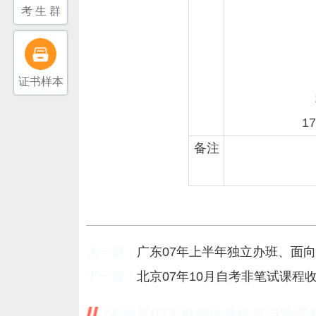
考 生 群
证书样本
1
备注
上一篇：
广东07年上半年独立办班、面
下一篇：
北京07年10月自考非笔试课程
“石家庄07下自考证券投资与管理专