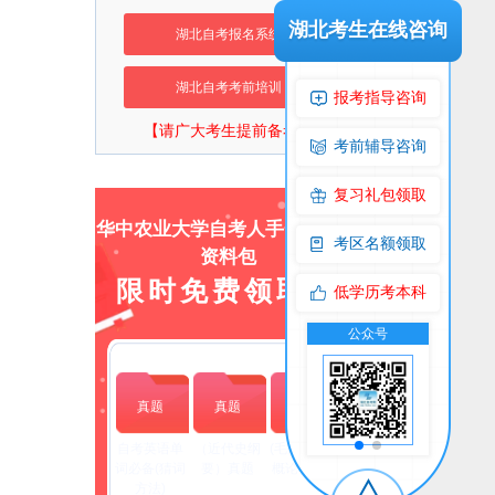
湖北考生在线咨询
湖北自考报名系统
湖北自考考前培训
报考指导咨询
【请广大考生提前备考】
考前辅导咨询
复习礼包领取
华中农业大学自考人手一份上岸
考区名额领取
资料包
限时免费领取！
低学历考本科
流群
公众号
交流群
公众号
真题
真题
真题
自考英语单
（近代史纲
(毛泽东思想
词必备(猜词
要）真题
概论）真题
方法)