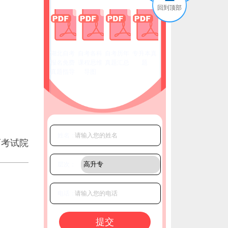
回到顶部
湖北自考
自考各科
自考历年
专升本真
报名免费
课程思维
真题汇总
题
真题指导
导图
姓名：
育考试院
层次：
电话：