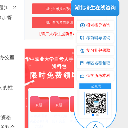
(1—2
湖北考生在线咨询
湖北自考报名系统
参加答
湖北自考考前培训
报考指导咨询
【请广大考生提前备考】
考前辅导咨询
复习礼包领取
办公室
华中农业大学自考人手一份上岸
考区名额领取
资料包
限时免费领取！
低学历考本科
流群
公众号
交流群
公众号
人的姓
真题
真题
真题
自考英语单
（近代史纲
(毛泽东思想
考资格
词必备(猜词
要）真题
概论）真题
方法)
”单科合