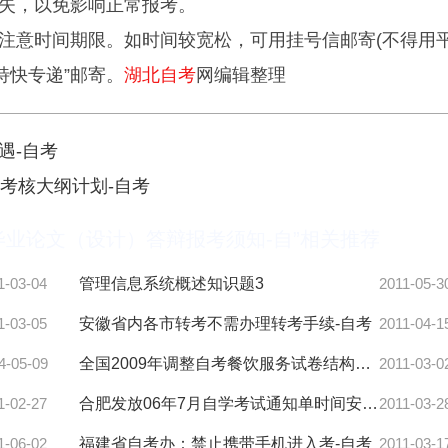
失，以免影响正常报考。
意时间期限。如时间较宽松，可用挂号信邮寄(不得用
特快专递”邮寄。
湖北自考
网编辑整理
遇-自考
考核大纲计划-自考
毕业论文（设计）答辩报考须知-自”相关推荐
1-03-04
管理信息系统概述知识题3
2011-05-3
1-03-05
安徽省内各市转考不需办理转考手续-自考
2011-04-1
4-05-09
全国2009年调整自考餐饮服务试卷结构通知-自考
2011-03-0
1-02-27
合肥发放06年7月自学考试通知单时间安排-自考
2011-03-2
1-06-02
福建省自考办：禁止携带手机进入考-自考
2011-03-1