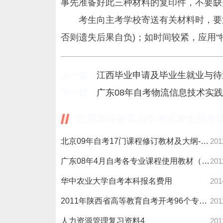
事先准备好此三种材料的复印件，不要缺
考生向主考学校寄送有关材料时，要注
否则遗失后果自负)；如时间较紧，应用“
上一篇：
江西毕业申请及毕业生就业与待
下一篇：
广东08年自考物流信息技术实践
“江苏高等教育自学考试考生报考
北京09年自考17门课程修订教材及大纲-自考
201
广东08年4月自考各专业课程使用教材（一）-自考
201
华中农业大学自考本科报名费用
201
2011年陕西省高等教育自考开考96个专业-自考
201
人力资源管理复习资料4
201