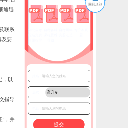
回到顶部
细通迅
及联系
湖北自考
自考各科
自考历年
专升本真
报名免费
课程思维
真题汇总
题
排及要
真题指导
导图
姓名：
)，以
层次：
文指导
电话：
证”，并