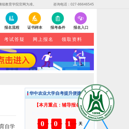
继续教育学院官网为准。
咨询电话：027-86646545
报名流程
证书样本
报考条件
报名入口
考试答疑
网上报名
领取资料
华中农业大学自考提升便捷服务
【本月重点：辅导报名】
距华中农业大学自考辅导报名截止
001
天
教育自学