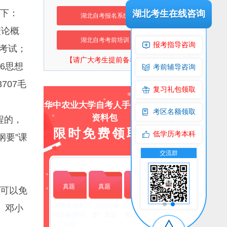
下：
湖北考生在线咨询
湖北自考报名系统
理论概
湖北自考考前培训
报考指导咨询
的考试；
【请广大考生提前备考】
06思想
考前辅导咨询
707毛
复习礼包领取
华中农业大学自考人手一份上岸
考区名额领取
资料包
程的，
限时免费领取！
低学历考本科
纲要”课
交流群
公众号
交流群
公
真题
真题
真题
可以免
自考英语单
（近代史纲
(毛泽东思想
、邓小
词必备(猜词
要）真题
概论）真题
方法)