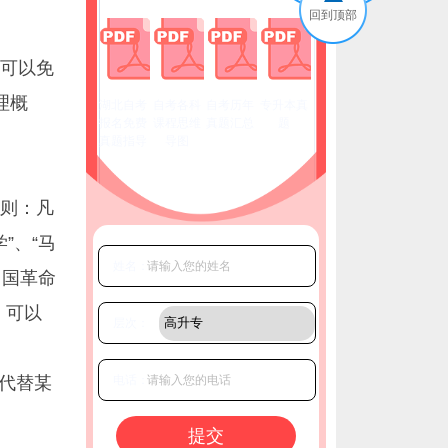
回到顶部
可以免
理概
湖北自考
自考各科
自考历年
专升本真
报名免费
课程思维
真题汇总
题
真题指导
导图
则：凡
”、“马
姓名：
中国革命
，可以
层次：
代替某
电话：