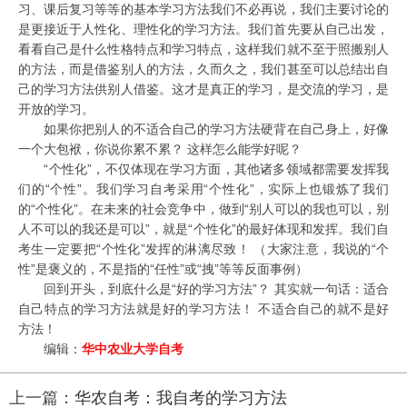
习、课后复习等等的基本学习方法我们不必再说，我们主要讨论的
是更接近于人性化、理性化的学习方法。我们首先要从自己出发，
看看自己是什么性格特点和学习特点，这样我们就不至于照搬别人
的方法，而是借鉴别人的方法，久而久之，我们甚至可以总结出自
己的学习方法供别人借鉴。这才是真正的学习，是交流的学习，是
开放的学习。
如果你把别人的不适合自己的学习方法硬背在自己身上，好像
一个大包袱，你说你累不累？ 这样怎么能学好呢？
“个性化”，不仅体现在学习方面，其他诸多领域都需要发挥我
们的“个性”。我们学习自考采用“个性化”，实际上也锻炼了我们
的“个性化”。在未来的社会竞争中，做到“别人可以的我也可以，别
人不可以的我还是可以”，就是“个性化”的最好体现和发挥。我们自
考生一定要把“个性化”发挥的淋漓尽致！ （大家注意，我说的“个
性”是褒义的，不是指的“任性”或“拽”等等反面事例）
回到开头，到底什么是“好的学习方法”？ 其实就一句话：适合
自己特点的学习方法就是好的学习方法！ 不适合自己的就不是好
方法！
编辑：
华中农业大学自考
上一篇：
华农自考：我自考的学习方法