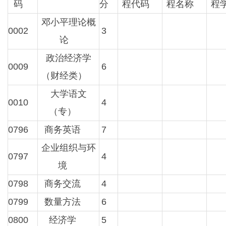
码
分
程代码
程名称
程
邓小平理论概
0002
3
论
政治经济学
0009
6
（财经类）
大学语文
0010
4
（专）
0796
商务英语
7
企业组织与环
0797
4
境
0798
商务交流
4
0799
数量方法
6
0800
经济学
5