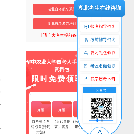
湖北考生在线咨询
湖北自考报名系统
湖北自考考前培训
报考指导咨询
【请广大考生提前备考】
考前辅导咨询
复习礼包领取
华中农业大学自考人手一份上岸
考区名额领取
资料包
限时免费领取！
低学历考本科
6
流群
公众号
交流群
公众号
6
8
真题
真题
真题
0
自考英语单
（近代史纲
(毛泽东思想
词必备(猜词
要）真题
概论）真题
9
方法)