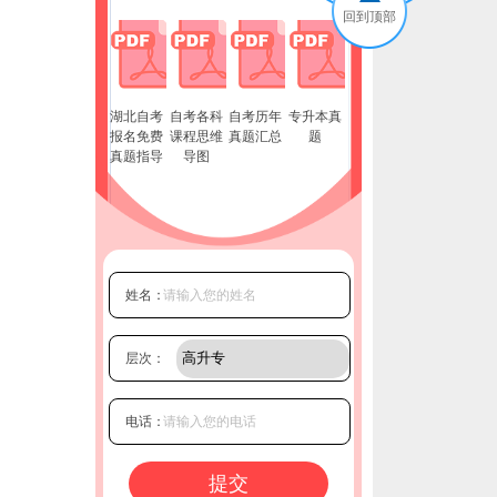
回到顶部
湖北自考
自考各科
自考历年
专升本真
报名免费
课程思维
真题汇总
题
真题指导
导图
姓名：
层次：
电话：