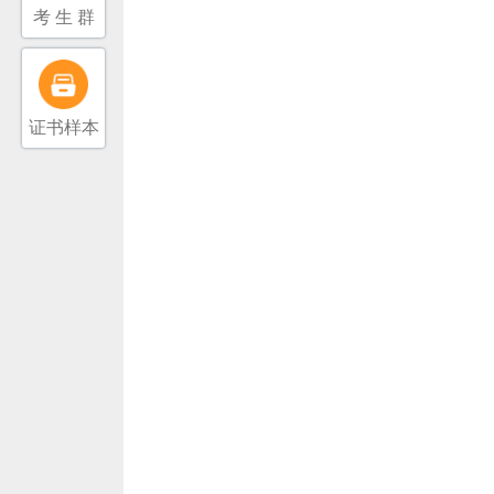
考 生 群
证书样本