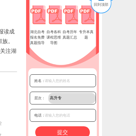
回到顶部
报读成
湖北自考
自考各科
自考历年
专升本真
报名免费
课程思维
真题汇总
题
班族。
真题指导
导图
关注湖
姓名：
层次：
电话：
2
7