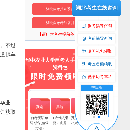
湖北考生在线咨询
湖北自考报名系统
湖北自考考前培训
报考指导咨询
【请广大考生提前备考】
考前辅导咨询
。不过
复习礼包领取
道超车
华中农业大学自考人手一份上岸
考区名额领取
资料包
限时免费领取！
低学历考本科
交流群
公众号
交流群
公
毕业
真题
真题
真题
凭获取
自考英语单
（近代史纲
(毛泽东思想
词必备(猜词
要）真题
概论）真题
方法)