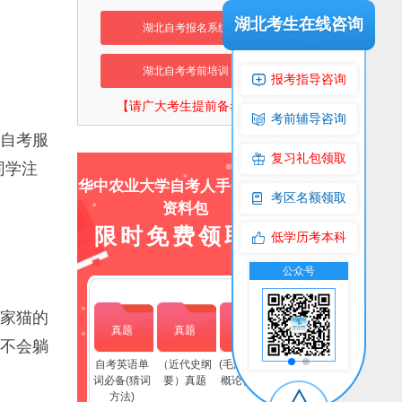
湖北考生在线咨询
湖北自考报名系统
湖北自考考前培训
报考指导咨询
【请广大考生提前备考】
考前辅导咨询
自考服
复习礼包领取
同学注
华中农业大学自考人手一份上岸
考区名额领取
资料包
限时免费领取！
低学历考本科
交流群
公众号
交流
家猫的
真题
真题
真题
不会躺
自考英语单
（近代史纲
(毛泽东思想
词必备(猜词
要）真题
概论）真题
方法)