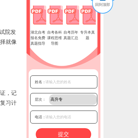
回到顶部
考试院发
湖北自考
自考各科
自考历年
专升本真
报名免费
课程思维
真题汇总
题
择就像
真题指导
导图
姓名：
证，记
层次：
复习计
电话：