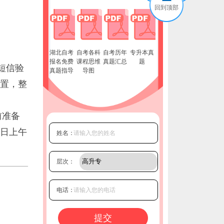
回到顶部
湖北自考
自考各科
自考历年
专升本真
报名免费
课程思维
真题汇总
题
短信验
真题指导
导图
置，整
前准备
日上午
姓名：
层次：
电话：