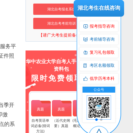
湖北考生在线咨询
湖北自考报名系统
湖北自考考前培训
报考指导咨询
【请广大考生提前备考】
考前辅导咨询
服务平
复习礼包领取
证件照
华中农业大学自考人手一份上岸
考区名额领取
资料包
限时免费领取！
低学历考本科
流群
公众号
交流群
公众号
当季开
真题
真题
真题
即缴
自考英语单
（近代史纲
(毛泽东思想
点的系
词必备(猜词
要）真题
概论）真题
方法)