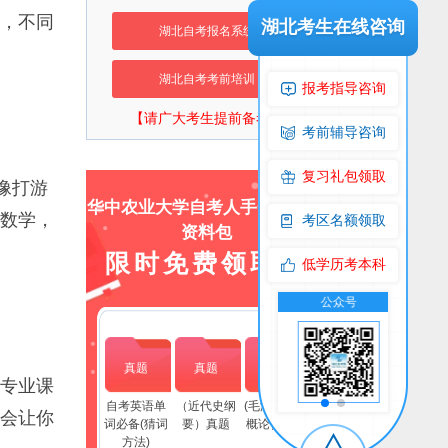
，不同
湖北考生在线咨询
湖北自考报名系统
湖北自考考前培训
报考指导咨询
【请广大考生提前备考】
考前辅导咨询
复习礼包领取
像打游
华中农业大学自考人手一份上岸
数学，
考区名额领取
资料包
限时免费领取！
低学历考本科
流群
公众号
交流群
公众号
真题
真题
真题
专业课
自考英语单
（近代史纲
(毛泽东思想
能会让你
词必备(猜词
要）真题
概论）真题
方法)