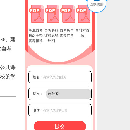
回到顶部
湖北自考
自考各科
自考历年
专升本真
报名免费
课程思维
真题汇总
题
5%。建
真题指导
导图
北自考
公共课
校的学
姓名：
层次：
电话：