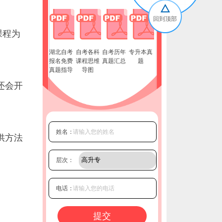
回到顶部
课程为
湖北自考
自考各科
自考历年
专升本真
报名免费
课程思维
真题汇总
题
真题指导
导图
还会开
姓名：
供方法
层次：
电话：