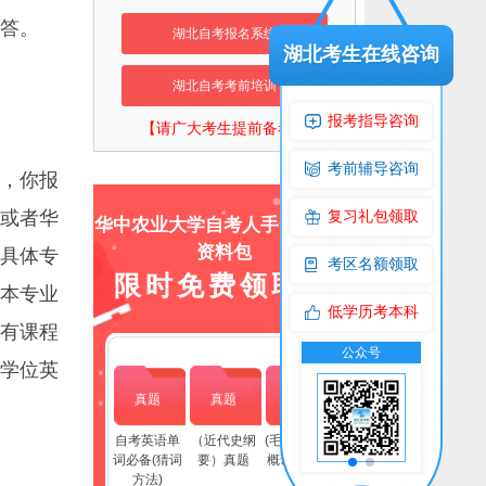
答。
湖北自考报名系统
湖北考生在线咨询
湖北自考考前培训
报考指导咨询
【请广大考生提前备考】
考前辅导咨询
，你报
或者华
复习礼包领取
华中农业大学自考人手一份上岸
资料包
具体专
考区名额领取
限时免费领取！
本专业
低学历考本科
有课程
流群
公众号
交流群
公众号
学位英
真题
真题
真题
自考英语单
（近代史纲
(毛泽东思想
词必备(猜词
要）真题
概论）真题
方法)